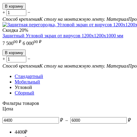
В корзину
+
−
Способ крепления
К столу на монтажную ленту.
Материал
Про
Скидка
20%
Защитный Угловой экран от вирусов 1200х1200х1000 мм
00
₽
00
₽
7 500
6 000
В корзину
+
−
Способ крепления
К столу на монтажную ленту.
Материал
Про
Стандартный
Мобильный
Угловой
Сборный
Фильтры товаров
Цена
₽
–
₽
4400
₽