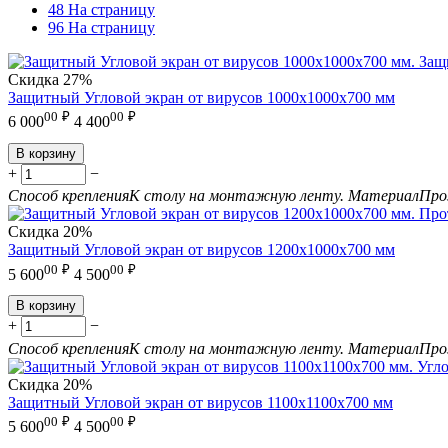
48 На страницу
96 На страницу
Скидка
27%
Защитный Угловой экран от вирусов 1000х1000х700 мм
00
₽
00
₽
6 000
4 400
В корзину
+
−
Способ крепления
К столу на монтажную ленту.
Материал
Про
Скидка
20%
Защитный Угловой экран от вирусов 1200х1000х700 мм
00
₽
00
₽
5 600
4 500
В корзину
+
−
Способ крепления
К столу на монтажную ленту.
Материал
Про
Скидка
20%
Защитный Угловой экран от вирусов 1100х1100х700 мм
00
₽
00
₽
5 600
4 500