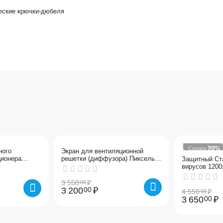
еские крючки-дюбеля
10%
20%
Скидка
Скидка
ного
Экран для вентиляционной
ционера
решетки (диффузора) Пиксель
Защитный Ст
м
600х600 мм
вирусов 1200
3 550
₽
00
3 200
₽
00
4 550
₽
00
3 650
₽
00