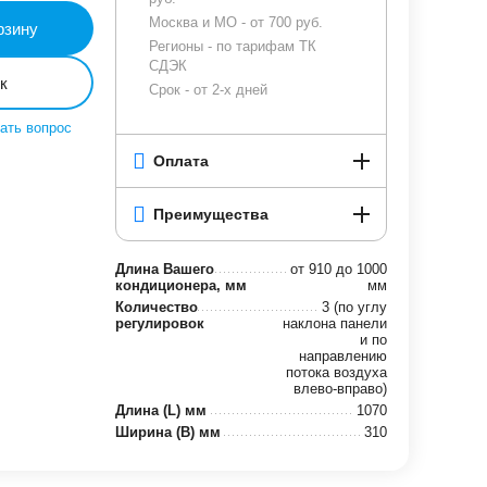
Москва и МО - от 700 руб.
рзину
Регионы - по тарифам ТК
СДЭК
к
Срок - от 2-х дней
ать вопрос
Оплата
Преимущества
Длина Вашего
от 910 до 1000
кондиционера, мм
мм
Количество
3 (по углу
регулировок
наклона панели
и по
направлению
потока воздуха
влево-вправо)
Длина (L) мм
1070
Ширина (B) мм
310