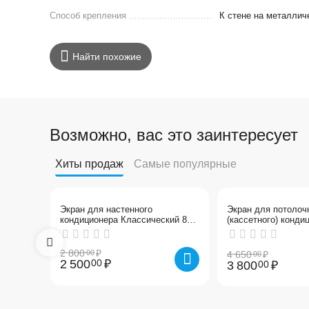
Способ крепления
К стене на металлич
Найти похожие
Возможно, вас это заинтересует
Хиты продаж
Самые популярные
11%
18%
Скидка
Скидка
Экран для настенного
Экран для потолоч
кондиционера Классический 800
(кассетного) конди
мм
Модуль 950х950 м
2 800
₽
00
4 650
₽
00
2 500
₽
00
3 800
₽
00