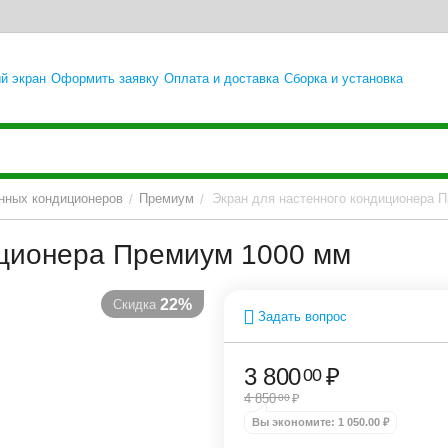
й экран
Оформить заявку
Оплата и доставка
Сборка и установка
нных кондиционеров
Премиум
Экран для настенного кондиционера 
/
/
иционера Премиум 1000 мм
22%
Скидка
Задать вопрос
3 800
₽
00
4 850
₽
00
Вы экономите:
1 050.00
₽