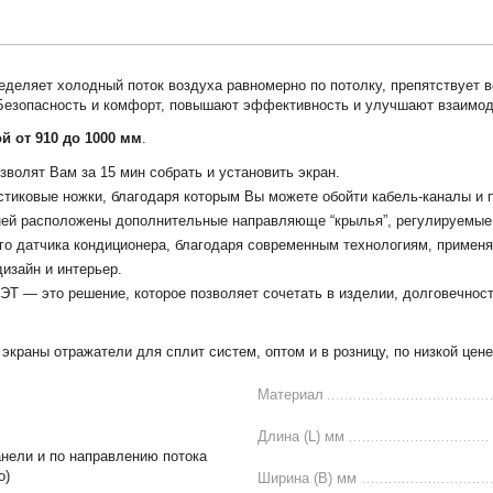
деляет холодный поток воздуха равномерно по потолку, препятствует в
Безопасность и комфорт, повышают эффективность и улучшают взаимод
й от 910 до 1000 мм
.
зволят Вам за 15 мин собрать и установить экран.
стиковые ножки, благодаря которым Вы можете обойти кабель-каналы и 
ней расположены дополнительные направляюще “крылья”, регулируемые 
ого датчика кондиционера, благодаря современным технологиям, примен
изайн и интерьер.
ЭТ — это решение, которое позволяет сочетать в изделии, долговечност
краны отражатели для сплит систем, оптом и в розницу, по низкой цене 
Материал
Длина (L) мм
анели и по направлению потока
о)
Ширина (B) мм